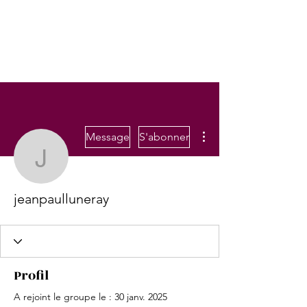
RICHARD BOUSKILA
Plus d'actions
Message
S'abonner
jeanpaulluneray
jeanpaulluneray
Profil
A rejoint le groupe le : 30 janv. 2025