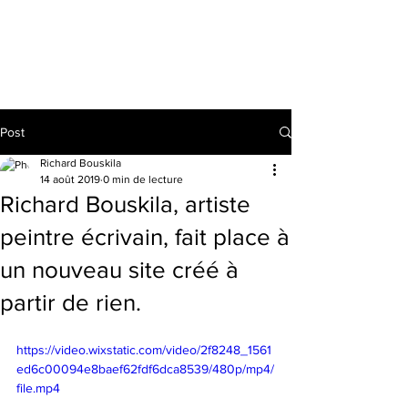
RICHARD BOUSKILA
Post
Richard Bouskila
14 août 2019
0 min de lecture
Richard Bouskila, artiste
peintre écrivain, fait place à
un nouveau site créé à
partir de rien.
https://video.wixstatic.com/video/2f8248_1561
ed6c00094e8baef62fdf6dca8539/480p/mp4/
file.mp4