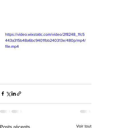
https://video.wixstatic.com/video/2f8248_1fc5
443a315b48a6bc9401fbb240313e/480p/mp4/
file.mp4
Voir tout
Posts récents