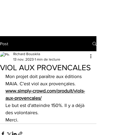
RICHARD BOUSKILA
Post
Richard Bouskila
13 nov. 2023
1 min de lecture
VIOL AUX PROVENCALES
Mon projet doit paraître aux éditions 
MAIA. C'est viol aux provençales.
www.simply-crowd.com/produit/viols-
aux-provencales/
Le but est d'atteindre 150%. Il y a déjà 
des volontaires.
Merci.